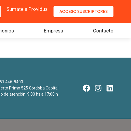
Sumate a Providus
ACCESO SUSCRIPTORES
monios
Empresa
Contacto
51 446-8400
rto Primo 525 Córdoba Capital
io de atención: 9:00 hs a 17:00 h