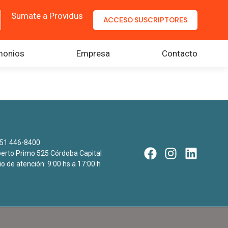
Sumate a Providus
ACCESO SUSCRIPTORES
monios
Empresa
Contacto
51 446-8400
rto Primo 525 Córdoba Capital
io de atención: 9:00 hs a 17:00 h