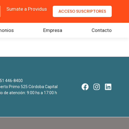
Sumate a Providus
ACCESO SUSCRIPTORES
monios
Empresa
Contacto
51 446-8400
rto Primo 525 Córdoba Capital
io de atención: 9:00 hs a 17:00 h