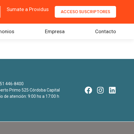
Sumate a Providus
ACCESO SUSCRIPTORES
monios
Empresa
Contacto
51 446-8400
rto Primo 525 Córdoba Capital
io de atención: 9:00 hs a 17:00 h