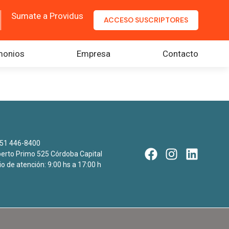
Sumate a Providus
ACCESO SUSCRIPTORES
monios
Empresa
Contacto
51 446-8400
rto Primo 525 Córdoba Capital
io de atención: 9:00 hs a 17:00 h