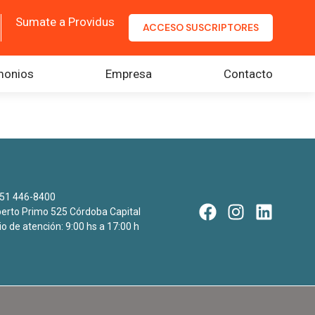
Sumate a Providus
ACCESO SUSCRIPTORES
monios
Empresa
Contacto
51 446-8400
rto Primo 525 Córdoba Capital
io de atención: 9:00 hs a 17:00 h