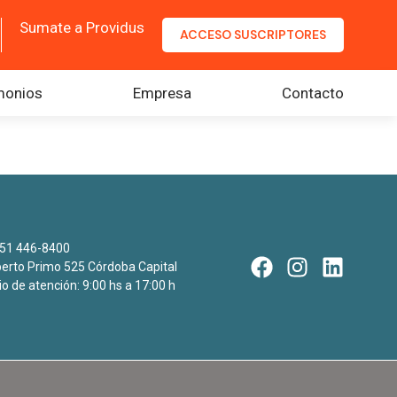
Sumate a Providus
ACCESO SUSCRIPTORES
monios
Empresa
Contacto
51 446-8400
rto Primo 525 Córdoba Capital
io de atención: 9:00 hs a 17:00 h