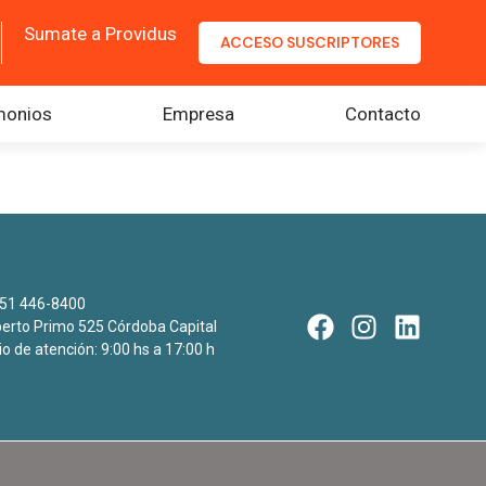
Sumate a Providus
ACCESO SUSCRIPTORES
monios
Empresa
Contacto
51 446-8400
rto Primo 525 Córdoba Capital
io de atención: 9:00 hs a 17:00 h