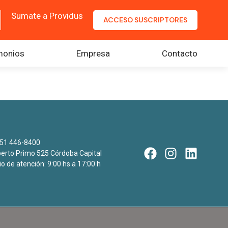
Sumate a Providus
ACCESO SUSCRIPTORES
monios
Empresa
Contacto
51 446-8400
rto Primo 525 Córdoba Capital
io de atención: 9:00 hs a 17:00 h