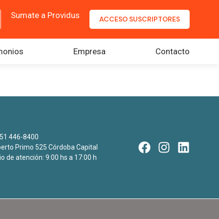
Sumate a Providus
ACCESO SUSCRIPTORES
monios
Empresa
Contacto
51 446-8400
rto Primo 525 Córdoba Capital
io de atención: 9:00 hs a 17:00 h