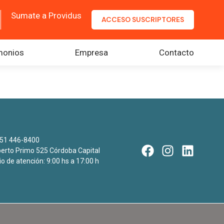
Sumate a Providus
ACCESO SUSCRIPTORES
monios
Empresa
Contacto
51 446-8400
rto Primo 525 Córdoba Capital
io de atención: 9:00 hs a 17:00 h