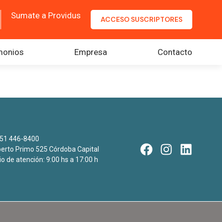
Sumate a Providus
ACCESO SUSCRIPTORES
monios
Empresa
Contacto
51 446-8400
rto Primo 525 Córdoba Capital
io de atención: 9:00 hs a 17:00 h