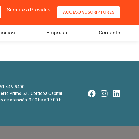
Sumate a Providus
ACCESO SUSCRIPTORES
monios
Empresa
Contacto
51 446-8400
rto Primo 525 Córdoba Capital
io de atención: 9:00 hs a 17:00 h