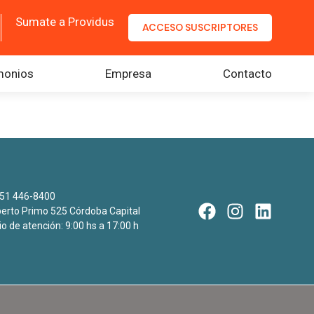
Sumate a Providus
ACCESO SUSCRIPTORES
monios
Empresa
Contacto
51 446-8400
rto Primo 525 Córdoba Capital
io de atención: 9:00 hs a 17:00 h