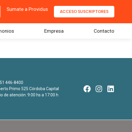
Sumate a Providus
ACCESO SUSCRIPTORES
monios
Empresa
Contacto
51 446-8400
rto Primo 525 Córdoba Capital
io de atención: 9:00 hs a 17:00 h