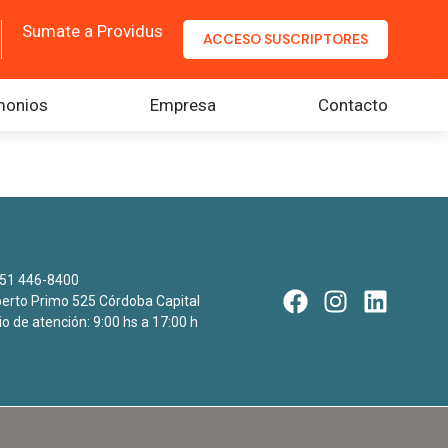
Sumate a Providus
ACCESO SUSCRIPTORES
monios
Empresa
Contacto
51 446-8400
rto Primo 525 Córdoba Capital
io de atención: 9:00 hs a 17:00 h