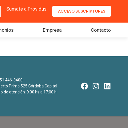
Sumate a Providus
ACCESO SUSCRIPTORES
monios
Empresa
Contacto
51 446-8400
rto Primo 525 Córdoba Capital
io de atención: 9:00 hs a 17:00 h