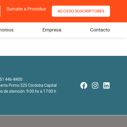
Sumate a Providus
ACCESO SUSCRIPTORES
monios
Empresa
Contacto
51 446-8400
rto Primo 525 Córdoba Capital
io de atención: 9:00 hs a 17:00 h