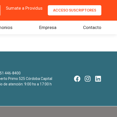
Sumate a Providus
ACCESO SUSCRIPTORES
monios
Empresa
Contacto
51 446-8400
rto Primo 525 Córdoba Capital
io de atención: 9:00 hs a 17:00 h