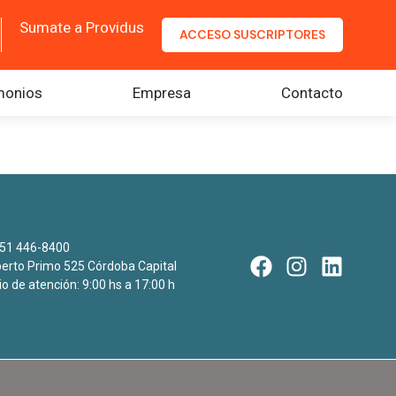
Sumate a Providus
ACCESO SUSCRIPTORES
monios
Empresa
Contacto
51 446-8400
rto Primo 525 Córdoba Capital
io de atención: 9:00 hs a 17:00 h